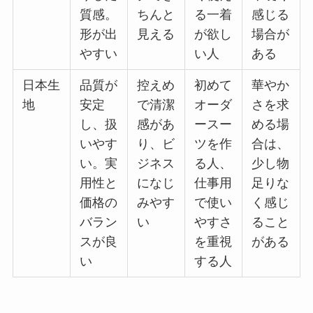
質感。
ちんと
る一着
感じる
形が出
見える
が欲し
場合が
やすい
い人
ある
日本生
品質が
控えめ
初めて
華やか
地
安定
で清潔
オーダ
さを求
し、扱
感があ
ースー
める場
いやす
り、ビ
ツを作
合は、
い。実
ジネス
る人、
少し物
用性と
になじ
仕事用
足りな
価格の
みやす
で使い
く感じ
バラン
い
やすさ
ること
スが良
を重視
がある
い
する人