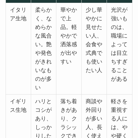
イタリ
柔らか
華やか
少し華
光沢が
ア生地
く、な
で上
やかに
強いも
めらか
品。軽
見せた
のは、
な風合
やかで
い人、
職場に
い。艶
洒落感
会食や
よって
や発色
が出や
式典で
は目立
がきれ
すい
も使い
ちすぎ
いなも
たい人
ること
のが多
がある
い
イギリ
ハリと
落ち着
商談や
軽さを
ス生地
コシが
きがあ
外回り
重視す
あり、
り、ク
が多い
る人に
しっか
ラシッ
人、長
は、や
りした
クでき
く使え
や硬く