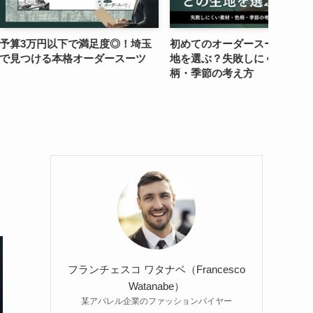
下で満足度◎！埼玉
初めてのオーダースーツはどの生
大阪で
格オーダースーツ
地を選ぶ？失敗しにくい素材・色
較！価
柄・季節の考え方
とは
フランチェスコ ワタナベ（Francesco
Watanabe）
某アパレル企業のファッションバイヤー