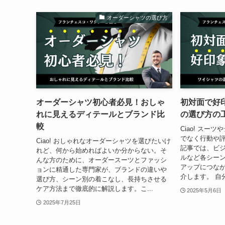
オーダーシャツの選び方
オーダーシャツ初心者必見！おしゃ
初対面で好
れに見えるディテールとブランド比
の選び方の
較
Ciao! スー
でなく行動や
Ciao! おしゃれなオーダーシャツを選びたいけ
記事では、ビ
れど、何から始めればよいか分からない。そ
ルなど各シー
んな方のために、オーダースーツとファッシ
アップにつな
ョンに精通した専門家が、ブランドの違いや
介します。 自
選び方、シーン別の着こなし、長持ちさせる
ケア方法まで徹底的に解説します。こ...
2025年5月6日
2025年7月25日