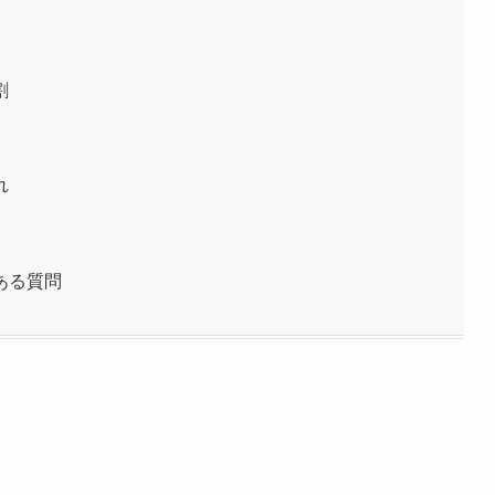
割
れ
ある質問