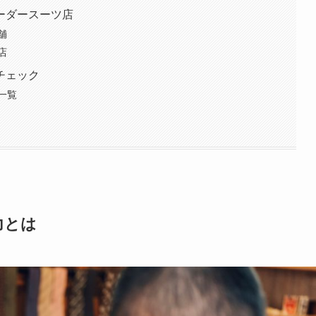
ーダースーツ店
舗
店
チェック
一覧
力とは